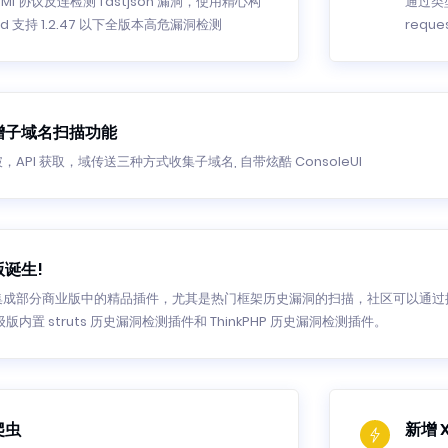
MI 协议反连检测 fastjson 漏洞，使用精心构
通过类
ad 支持 1.2.47 以下全版本高危漏洞检测
requ
增子域名扫描功能
API 获取，域传送三种方式收集子域名, 自带炫酷 ConsoleUI
诞生!
成部分商业版中的精品插件，尤其是热门框架历史漏洞的扫描，社区可以通过提交 
版内置 struts 历史漏洞检测插件和 ThinkPHP 历史漏洞检测插件。
爬虫
新增 