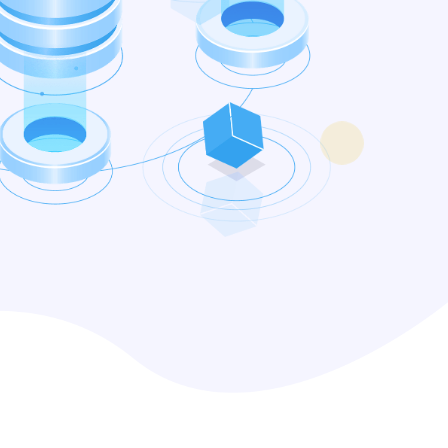
xray 社
台，目前社
名经验丰富
同打造而成
快速开始