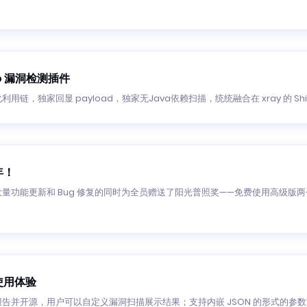
ro 漏洞检测插件
用链，独家回显 payload，独家无Java依赖扫描，统统融合在 xray 的 Sh
年！
量功能更新和 Bug 修复的同时为全员赠送了阳光普照奖——免费使用高级版
使用体验
L 报告并开源，用户可以自定义漏洞扫描展示结果；支持内嵌 JSON 的形式